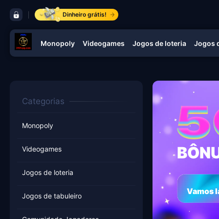
barra de controle 3191c
Dinheiro grátis!
Monopoly
Videogames
Jogos de loteria
Jogos d
navegação 3191c
Categorias
Monopoly
BÔNU
Videogames
Jogos de loteria
Vamos l
Jogos de tabuleiro