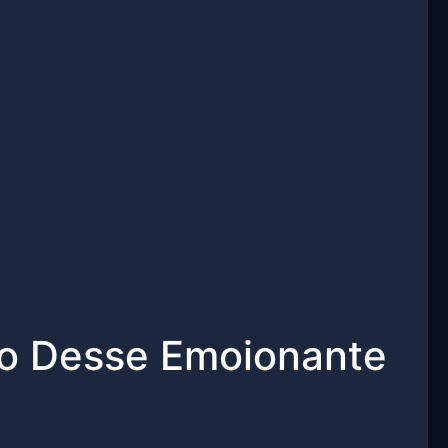
do Desse Emoionante