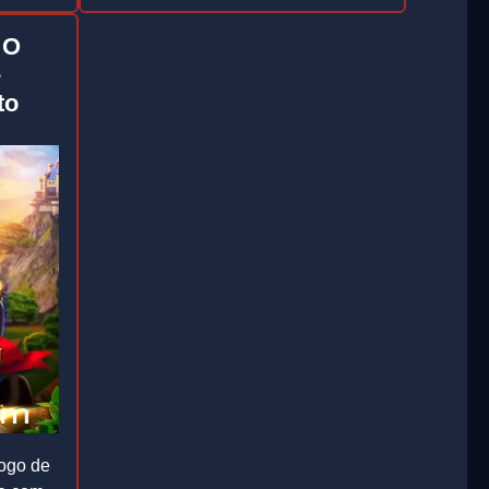
 O
e
to
jogo de