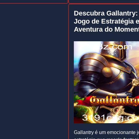
Descubra Gallantry:
Jogo de Estratégia 
Aventura do Momen
Gallantry é um emocionante 