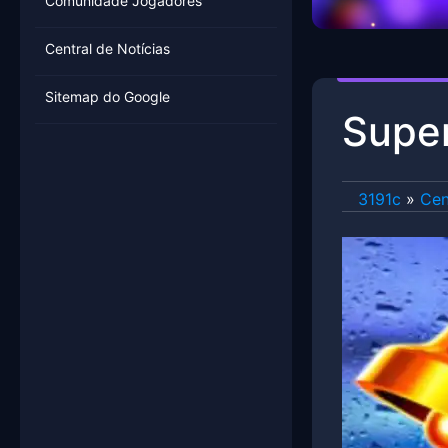
Comunidade Jogadores
Central de Notícias
Sitemap do Google
Supe
3191c
»
Cen