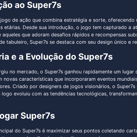
ção ao Super7s
jogo de ação que combina estratégia e sorte, oferecendo
as etárias. Desde sua introdução, o jogo tem capturado a 
 aqueles que adoram desafios rápidos e recompensas subs
 de tabuleiro, Super7s se destaca com seu design único e r
ria e a Evolução do Super7s
giu no mercado, o Super7s ganhou rapidamente um lugar d
 novas características que incorporaram eventos mundiais
ores. Criado por designers de jogos visionários, o Super7s 
s logo evoluiu com as tendências tecnológicas, transforma
ogar Super7s
incipal do Super7s é maximizar seus pontos coletando cart