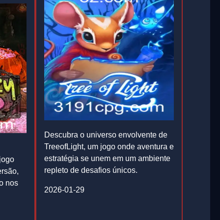
Descubra o universo envolvente de
TreeofLight, um jogo onde aventura e
estratégia se unem em um ambiente
jogo
repleto de desafios únicos.
ersão,
o nos
2026-01-29