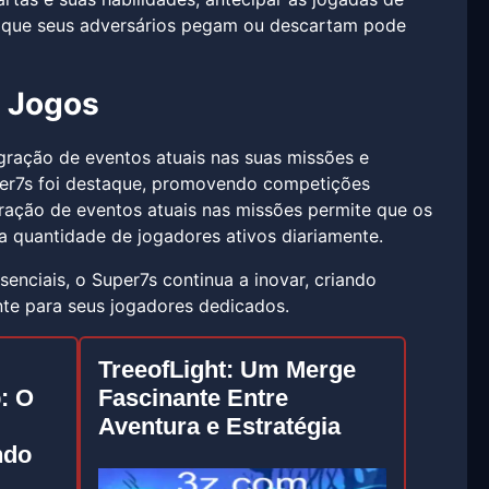
as que seus adversários pegam ou descartam pode
s Jogos
gração de eventos atuais nas suas missões e
per7s foi destaque, promovendo competições
ração de eventos atuais nas missões permite que os
a quantidade de jogadores ativos diariamente.
enciais, o Super7s continua a inovar, criando
te para seus jogadores dedicados.
TreeofLight: Um Merge
: O
Fascinante Entre
Aventura e Estratégia
ndo