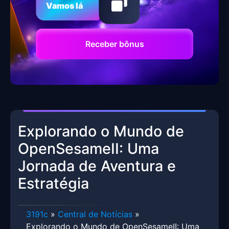
Vamos lá
Receber bônus
Explorando o Mundo de
OpenSesameII: Uma
Jornada de Aventura e
Estratégia
3191c
»
Central de Notícias
»
Explorando o Mundo de OpenSesameII: Uma