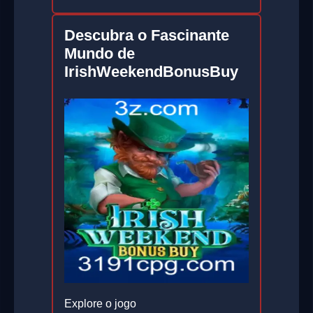
Descubra o Fascinante
Mundo de
IrishWeekendBonusBuy
Explore o jogo