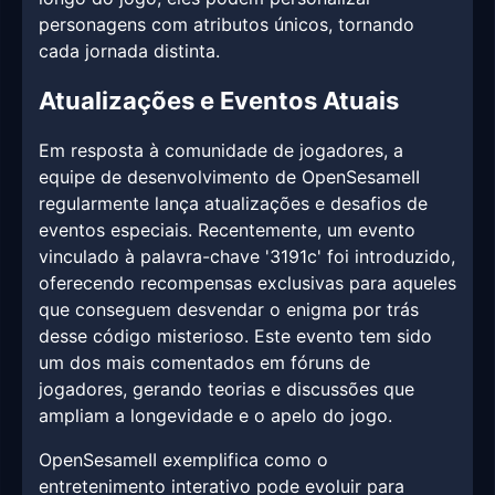
personagens com atributos únicos, tornando
cada jornada distinta.
Atualizações e Eventos Atuais
Em resposta à comunidade de jogadores, a
equipe de desenvolvimento de OpenSesameII
regularmente lança atualizações e desafios de
eventos especiais. Recentemente, um evento
vinculado à palavra-chave '3191c' foi introduzido,
oferecendo recompensas exclusivas para aqueles
que conseguem desvendar o enigma por trás
desse código misterioso. Este evento tem sido
um dos mais comentados em fóruns de
jogadores, gerando teorias e discussões que
ampliam a longevidade e o apelo do jogo.
OpenSesameII exemplifica como o
entretenimento interativo pode evoluir para