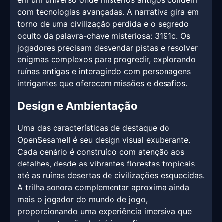
em um universo onde mistérios antigos colidem
com tecnologias avançadas. A narrativa gira em
torno de uma civilização perdida e o segredo
oculto da palavra-chave misteriosa: 3191c. Os
jogadores precisam desvendar pistas e resolver
enigmas complexos para progredir, explorando
ruínas antigas e interagindo com personagens
intrigantes que oferecem missões e desafios.
Design e Ambientação
Uma das características de destaque do
OpenSesameII é seu design visual exuberante.
Cada cenário é construído com atenção aos
detalhes, desde as vibrantes florestas tropicais
até as ruínas desertas de civilizações esquecidas.
A trilha sonora complementar aproxima ainda
mais o jogador do mundo de jogo,
proporcionando uma experiência imersiva que