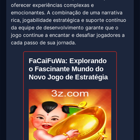
oferecer experiências complexas e
emocionantes. A combinação de uma narrativa
rica, jogabilidade estratégica e suporte contínuo
da equipe de desenvolvimento garante que o
jogo continue a encantar e desafiar jogadores a
cada passo de sua jornada.
FaCaiFuWa: Explorando
o Fascinante Mundo do
Novo Jogo de Estratégia