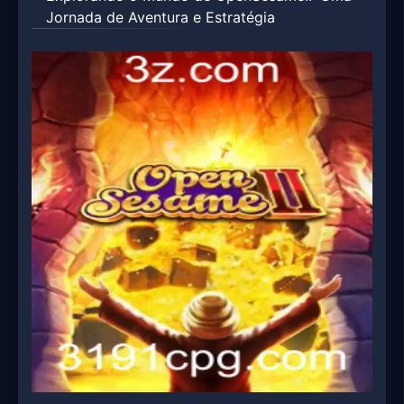
Jornada de Aventura e Estratégia