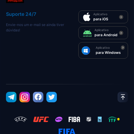
Suporte 24/7
Aplicativo
para iOS
Envie-nos um e-mail se ainda tiver
dúvidas!
Aplicativo
para Android
Aplicativo
para Windows