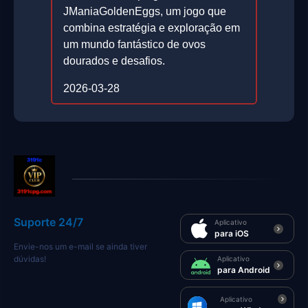
JManiaGoldenEggs, um jogo que
combina estratégia e exploração em
um mundo fantástico de ovos
dourados e desafios.
2026-03-28
Suporte 24/7
Aplicativo
para iOS
Envie-nos um e-mail se ainda tiver
dúvidas!
Aplicativo
para Android
Aplicativo