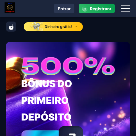
+
Entrar
Registrar<
navegação 3191c
barra de controle 3191c
Dinheiro grátis!
BÔNUS DO
PRIMEIRO
DEPÓSITO