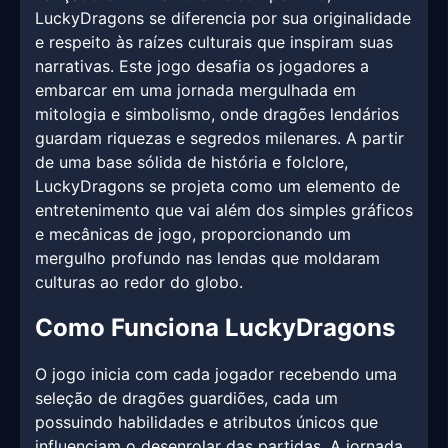
LuckyDragons se diferencia por sua originalidade
e respeito às raízes culturais que inspiram suas
narrativas. Este jogo desafia os jogadores a
embarcar em uma jornada mergulhada em
mitologia e simbolismo, onde dragões lendários
guardam riquezas e segredos milenares. A partir
de uma base sólida de história e folclore,
LuckyDragons se projeta como um elemento de
entretenimento que vai além dos simples gráficos
e mecânicas de jogo, proporcionando um
mergulho profundo nas lendas que moldaram
culturas ao redor do globo.
Como Funciona LuckyDragons
O jogo inicia com cada jogador recebendo uma
seleção de dragões guardiões, cada um
possuindo habilidades e atributos únicos que
influenciam o desenrolar das partidas. A jornada