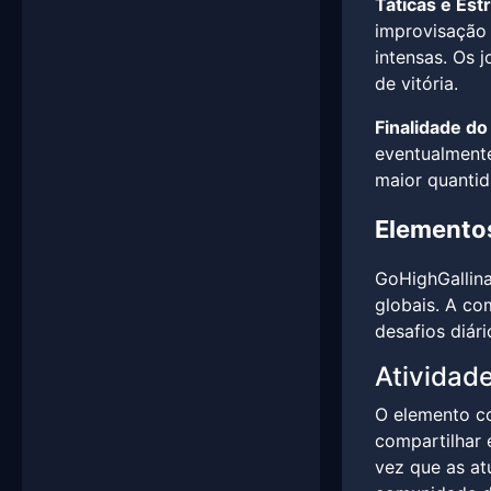
Táticas e Est
improvisação 
intensas. Os 
de vitória.
Finalidade do
eventualmente
maior quantid
Elementos
GoHighGallina
globais. A co
desafios diár
Atividad
O elemento co
compartilhar 
vez que as at