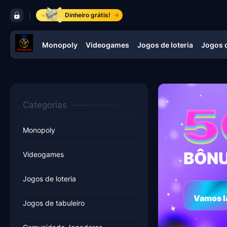
barra de controle 3191c
Dinheiro grátis!
Monopoly
Videogames
Jogos de loteria
Jogos d
navegação 3191c
Categorias
Monopoly
BÔNU
Videogames
Jogos de loteria
Vamos l
Jogos de tabuleiro