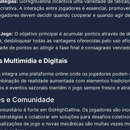
ratégias:
GoHighGallina incentiva uma variedade de táticas,
criativa. A interação entre jogadores é essencial, promove
jogadores devem decidir quando cooperar e quando agir d
 Jogo:
O objetivo principal é acumular pontos através de d
, desbloquear todas as vantagens oferecidas pelo uso efic
ade de pontos ao atingir a fase final é consagrado vencedo
 Multimídia e Digitais
 integra uma plataforma online onde os jogadores podem c
mbinação de realidade aumentada com elementos tradiciona
ios e eventos sazonais mantêm o jogo sempre fresco e atra
es e Comunidade
munitário é forte em GoHighGallina. Os jogadores são ince
estratégias e colaborar em soluções para desafios coletivo
ualizações de jogo e novas mecânicas são muitas vezes m