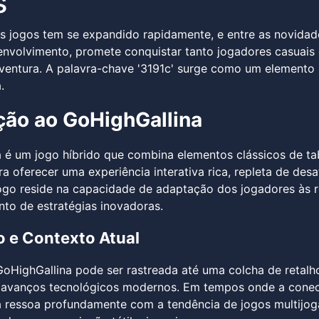
s
s jogos tem se expandido rapidamente, e entre as novidade
nvolvimento, promete conquistar tanto jogadores casuais 
aventura. A palavra-chave '3191c' surge como um element
.
ção ao GoHighGallina
 é um jogo híbrido que combina elementos clássicos de tab
 oferecer uma experiência interativa rica, repleta de desaf
ogo reside na capacidade de adaptação dos jogadores às r
to de estratégias inovadoras.
o e Contexto Atual
oHighGallina pode ser rastreada até uma colcha de retalh
e avanços tecnológicos modernos. Em tempos onde a conecti
a ressoa profundamente com a tendência de jogos multijo