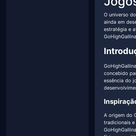
Jogo
O universo do
ainda em dese
estratégia e 
GoHighGallina
Introdu
GoHighGallina
concebido para
essência do j
desenvolvimen
Inspiraçã
A origem do G
tradicionais 
GoHighGallin