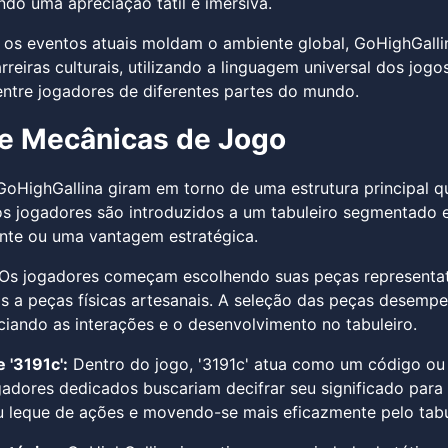
indo uma apreciação tátil e imersiva.
os eventos atuais moldam o ambiente global, GoHighGall
reiras culturais, utilizando a linguagem universal dos jogos
ntre jogadores de diferentes partes do mundo.
e Mecânicas de Jogo
GoHighGallina giram em torno de uma estrutura principal 
 os jogadores são introduzidos a um tabuleiro segmentado
ente ou uma vantagem estratégica.
Os jogadores começam escolhendo suas peças representativ
s a peças físicas artesanais. A seleção das peças desempe
nciando as interações e o desenvolvimento no tabuleiro.
 '3191c':
Dentro do jogo, '3191c' atua como um código ou 
gadores dedicados buscariam decifrar seu significado para 
 leque de ações e movendo-se mais eficazmente pelo tabu