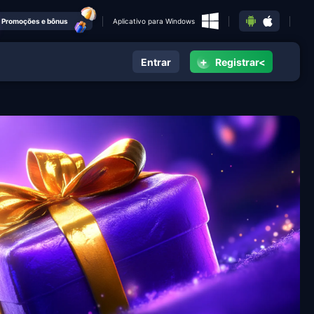
Promoções e bônus
Aplicativo para Windows
+
Entrar
Registrar<