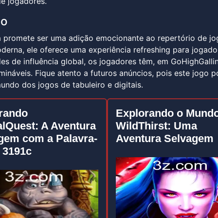
e jogadores.
ão
 promete ser uma adição emocionante ao repertório de jog
derna, ele oferece uma experiência refreshing para jogad
es de influência global, os jogadores têm, em GoHighGalli
rmináveis. Fique atento a futuros anúncios, pois este jogo 
undo dos jogos de tabuleiro e digitais.
rando
Explorando o Mundo
lQuest: A Aventura
WildThirst: Uma
gem com a Palavra-
Aventura Selvagem
 3191c