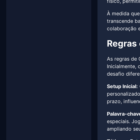
físico, permit
À medida que 
transcende bar
colaboração e
Regras 
As regras de 
Inicialmente,
desafio difer
Setup Inicial:
personalizado
prazo, influe
Palavra-chave
especiais. Jo
ampliando seu