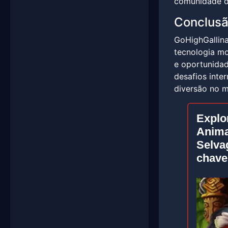
comunidade d
Conclus
GoHighGallina
tecnologia mo
e oportunidad
desafios inte
diversão no m
Explo
Anima
Selva
chave