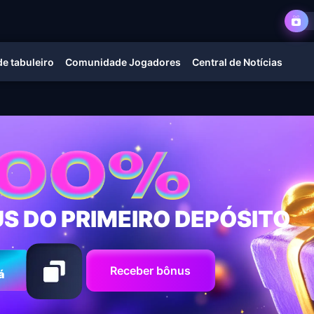
e tabuleiro
Comunidade Jogadores
Central de Notícias
S DO PRIMEIRO DEPÓSITO
Receber bônus
á