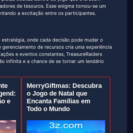
adores de tesouros. Esse enigma tornou-se um
tando a excitação entre os participantes.
e estratégia, onde cada decisão pode mudar o
 gerenciamento de recursos cria uma experiência
izações e eventos constantes, TreasureRaiders
infinita e a chance de se tornar um lendário
nte
MerryGiftmas: Descubra
gend:
o Jogo de Natal que
ão e
Encanta Famílias em
Todo o Mundo