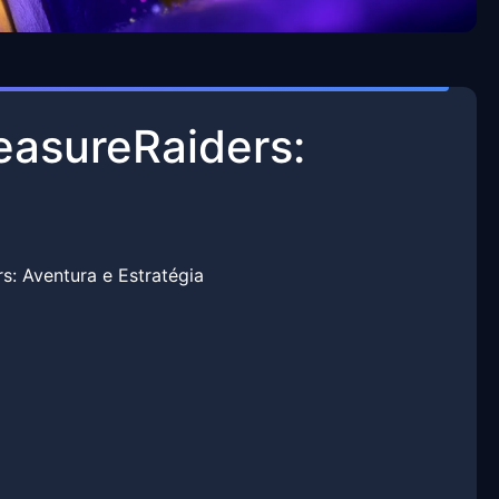
easureRaiders:
: Aventura e Estratégia