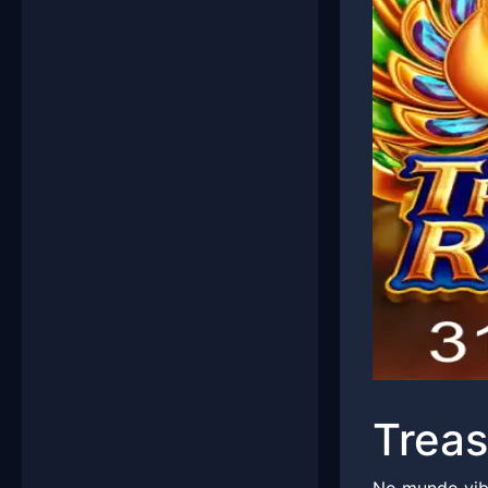
Treas