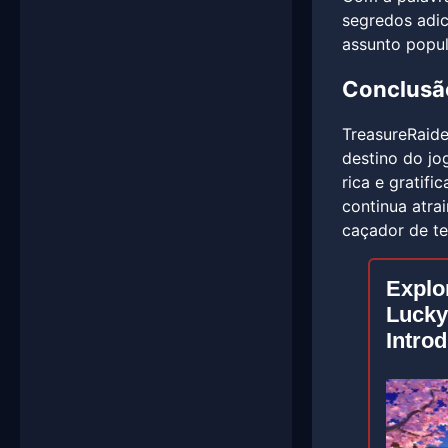
segredos adic
assunto popul
Conclusã
TreasureRaide
destino do jo
rica e gratif
continua atra
caçador de te
Explo
Lucky
Intro