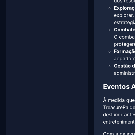
dos teso
Exploraç
explorar
estratég
Combate
O combat
proteger
Formação
Jogadores
Gestão 
administ
Eventos A
À medida que 
TreasureRaide
deslumbrantes
entreteniment
Com a palavra