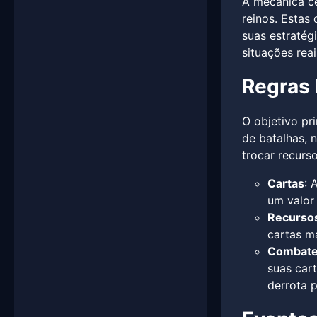
A mecânica ce
reinos. Estas
suas estratég
situações rea
Regras 
O objetivo pri
de batalhas, 
trocar recurs
Cartas
: 
um valor
Recurso
cartas ma
Combat
suas cart
derrota p