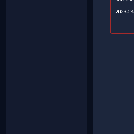
2026-03