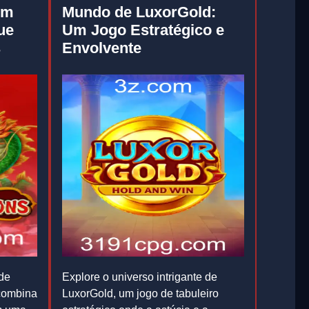
Um
Mundo de LuxorGold:
ue
Um Jogo Estratégico e
s
Envolvente
de
Explore o universo intrigante de
combina
LuxorGold, um jogo de tabuleiro