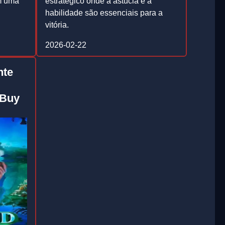
em uma
estratégico onde a astúcia e a
habilidade são essenciais para a
vitória.
2026-02-22
nte
sBuy