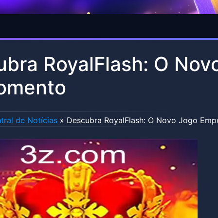
bra RoyalFlash: O Nov
omento
tral de Notícias
»
Descubra RoyalFlash: O Novo Jogo Em