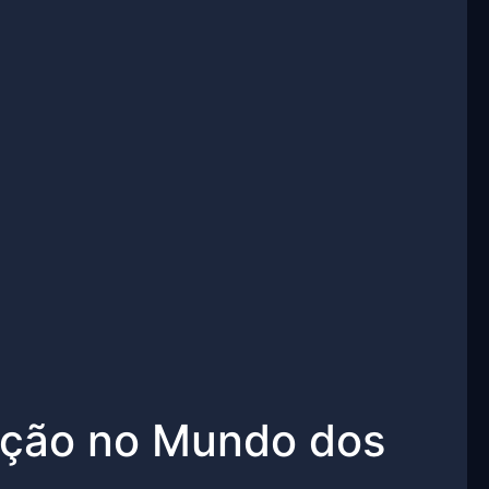
ação no Mundo dos