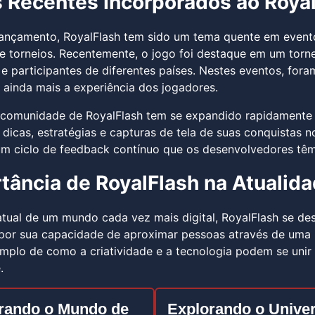
 Recentes Incorporados ao Roya
lançamento, RoyalFlash tem sido um tema quente em event
e torneios. Recentemente, o jogo foi destaque em um tornei
e participantes de diferentes países. Nestes eventos, for
o ainda mais a experiência dos jogadores.
 comunidade de RoyalFlash tem se expandido rapidamente n
dicas, estratégias e capturas de tela de suas conquistas n
m ciclo de feedback contínuo que os desenvolvedores têm 
tância de RoyalFlash na Atualid
tual de um mundo cada vez mais digital, RoyalFlash se des
or sua capacidade de aproximar pessoas através de uma p
mplo de como a criatividade e a tecnologia podem se unir 
.
rando o Mundo de
Explorando o Unive