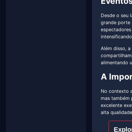
Eventos
Desde o seu 
grande porte 
espectadores 
intensificand
Além disso, a
compartilham 
alimentando u
A Impor
No contexto a
mas também p
excelente exe
alta qualidade
Explo