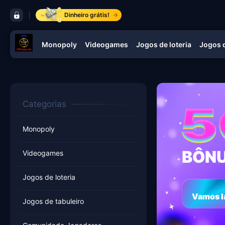
barra de controle 3191c
Dinheiro grátis!
Monopoly
Videogames
Jogos de loteria
Jogos d
navegação 3191c
Categorias
Monopoly
BÔNU
Videogames
Jogos de loteria
Vamos l
Jogos de tabuleiro