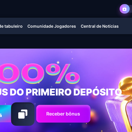
e tabuleiro
Comunidade Jogadores
Central de Notícias
S DO PRIMEIRO DEPÓSITO
Receber bônus
á