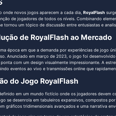
s
o onde novos jogos aparecem a cada dia,
RoyalFlash
surge
enção de jogadores de todos os níveis. Combinando elemento
e tornou um tópico de discussão entre entusiastas e analist
dução de RoyalFlash ao Mercado
a época em que a demanda por experiências de jogo única
so. Anunciado em março de 2023, o jogo foi desenvolvido
 ponta com um design visualmente impressionante. A estr
luindo eventos ao vivo e transmissões online que rapidament
ão do Jogo RoyalFlash
definido em um mundo fictício onde os jogadores devem co
jogo se desenrola em tabuleiros expansivos, compostos por
om gráficos tridimensionais avançados e uma narrativa envo