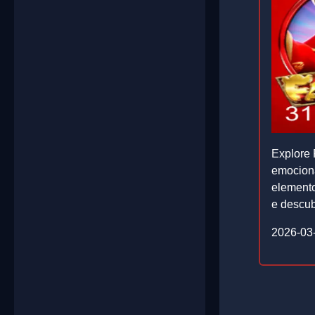
Explore
emocion
elemento
e descub
2026-03