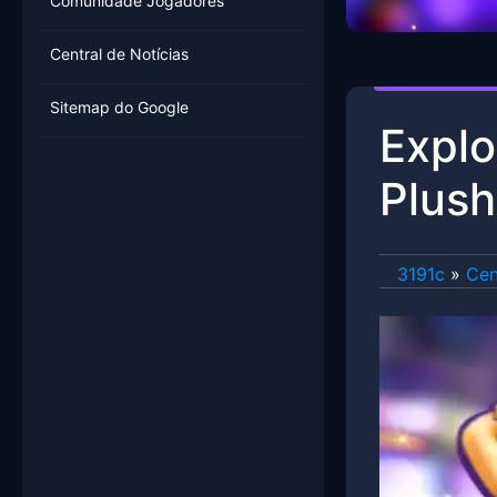
Comunidade Jogadores
Central de Notícias
Sitemap do Google
Explo
Plush
3191c
»
Cen