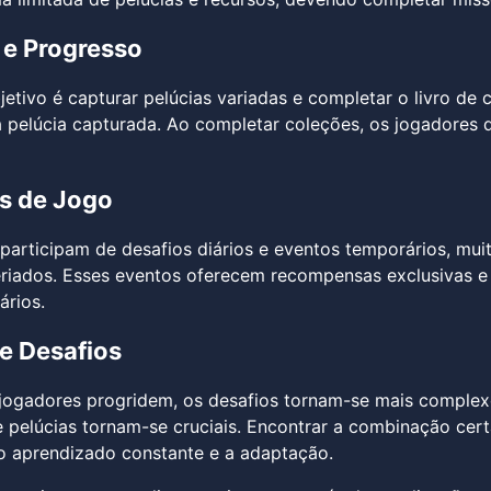
 e Progresso
jetivo é capturar pelúcias variadas e completar o livro de 
 pelúcia capturada. Ao completar coleções, os jogadores
s de Jogo
participam de desafios diários e eventos temporários, mui
feriados. Esses eventos oferecem recompensas exclusivas 
rios.
e Desafios
ogadores progridem, os desafios tornam-se mais complexo
e pelúcias tornam-se cruciais. Encontrar a combinação cert
o aprendizado constante e a adaptação.