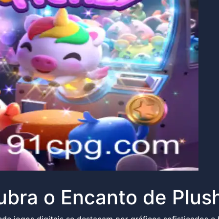
bra o Encanto de Plus