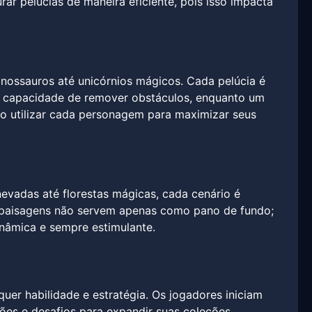
ar pelúcias de maneira eficiente, pois isso impacta
ossauros até unicórnios mágicos. Cada pelúcia é
 a capacidade de remover obstáculos, enquanto um
do utilizar cada personagem para maximizar seus
vadas até florestas mágicas, cada cenário é
s paisagens não servem apenas como pano de fundo;
inâmica e sempre estimulante.
quer habilidade e estratégia. Os jogadores iniciam
es e desafios para expandir suas coleções.