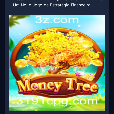
Um Novo Jogo de Estratégia Financeira