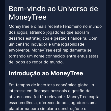
Bem-vindo ao Universo de
MoneyTree
MoneyTree é o mais recente fenômeno no mundo
dos jogos, atraindo jogadores que adoram
desafios estratégicos e gestão financeira. Com
um cenário inovador e uma jogabilidade
envolvente, MoneyTree está rapidamente se
tornando um nome conhecido entre entusiastas
de jogos ao redor do mundo.
Introdução ao MoneyTree
Em tempos de incerteza econômica global, o
interesse em finanças pessoais e gestão de
ativos nunca foi tão relevante. MoneyTree capta
essa tendência, oferecendo aos jogadores uma
plataforma para simular a construção e o