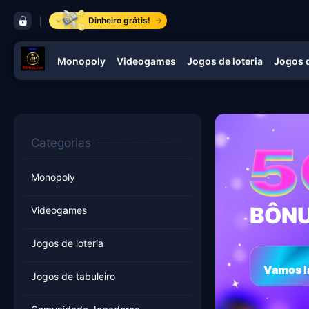
barra de controle 3191c
Dinheiro grátis!
Monopoly
Videogames
Jogos de loteria
Jogos d
navegação 3191c
Categorias
Monopoly
BÔNU
Videogames
Jogos de loteria
Vamos l
Jogos de tabuleiro