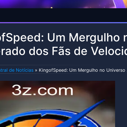
ofSpeed: Um Mergulho 
rado dos Fãs de Veloc
tral de Notícias
»
KingofSpeed: Um Mergulho no Universo 