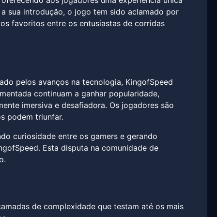
 oferecendo aos jogadores uma experiência única
 a sua introdução, o jogo tem sido aclamado por
os favoritos entre os entusiastas de corridas
do pelos avanços na tecnologia, KingofSpeed
aumentada continuam a ganhar popularidade,
ente imersiva e desafiadora. Os jogadores são
s podem triunfar.
ndo curiosidade entre os gamers e gerando
ingofSpeed. Esta disputa na comunidade de
o.
e camadas de complexidade que testam até os mais