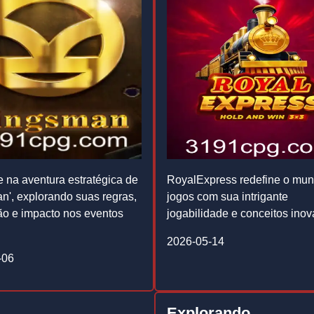
 na aventura estratégica de
RoyalExpress redefine o mu
n', explorando suas regras,
jogos com sua intrigante
ão e impacto nos eventos
jogabilidade e conceitos inov
2026-05-14
-06
Explorando