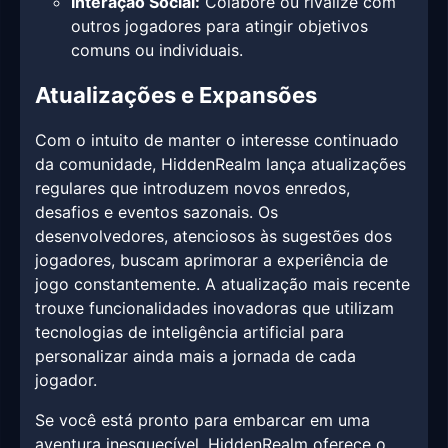
Interação Social:
Colabore ou rivalize com
outros jogadores para atingir objetivos
comuns ou individuais.
Atualizações e Expansões
Com o intuito de manter o interesse continuado
da comunidade, HiddenRealm lança atualizações
regulares que introduzem novos enredos,
desafios e eventos sazonais. Os
desenvolvedores, atenciosos às sugestões dos
jogadores, buscam aprimorar a experiência de
jogo constantemente. A atualização mais recente
trouxe funcionalidades inovadoras que utilizam
tecnologias de inteligência artificial para
personalizar ainda mais a jornada de cada
jogador.
Se você está pronto para embarcar em uma
aventura inesquecível, HiddenRealm oferece o