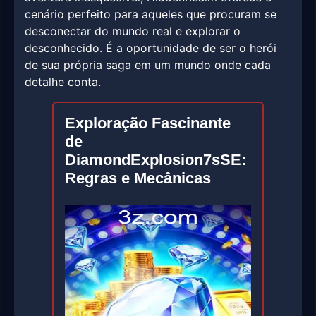
cenário perfeito para aqueles que procuram se
desconectar do mundo real e explorar o
desconhecido. É a oportunidade de ser o herói
de sua própria saga em um mundo onde cada
detalhe conta.
Exploração Fascinante
de
DiamondExplosion7sSE:
Regras e Mecânicas