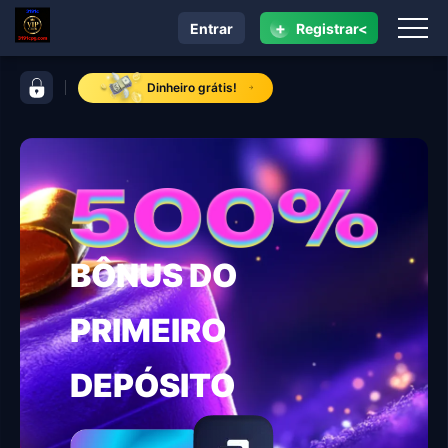
+
Entrar
Registrar<
navegação 3191c
barra de controle 3191c
Dinheiro grátis!
BÔNUS DO
PRIMEIRO
DEPÓSITO