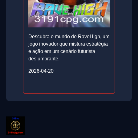
Descubra o mundo de RaveHigh, um
jogo inovador que mistura estratégia
e ação em um cenário futurista
deslumbrante.
2026-04-20