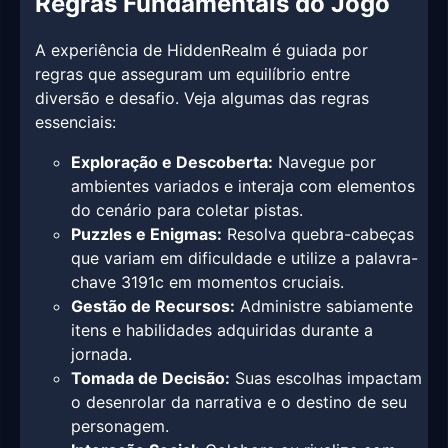
Regras Fundamentais do Jogo
A experiência de HiddenRealm é guiada por
regras que asseguram um equilíbrio entre
diversão e desafio. Veja algumas das regras
essenciais:
Exploração e Descoberta:
Navegue por
ambientes variados e interaja com elementos
do cenário para coletar pistas.
Puzzles e Enigmas:
Resolva quebra-cabeças
que variam em dificuldade e utilize a palavra-
chave 3191c em momentos cruciais.
Gestão de Recursos:
Administre sabiamente
itens e habilidades adquiridas durante a
jornada.
Tomada de Decisão:
Suas escolhas impactam
o desenrolar da narrativa e o destino de seu
personagem.