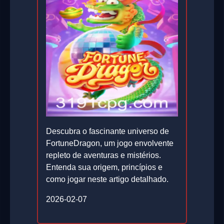
Descubra o fascinante universo de
FortuneDragon, um jogo envolvente
repleto de aventuras e mistérios.
Entenda sua origem, princípios e
como jogar neste artigo detalhado.
2026-02-07