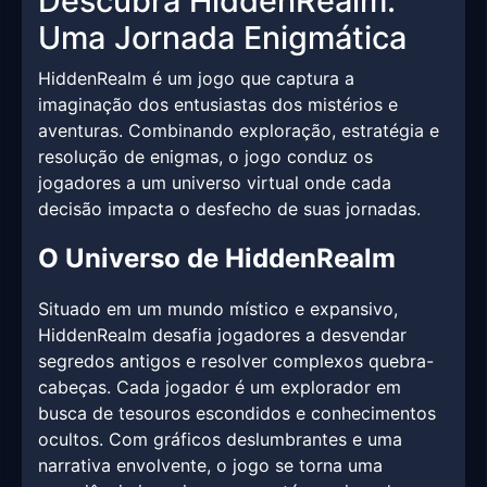
Descubra HiddenRealm:
Uma Jornada Enigmática
HiddenRealm é um jogo que captura a
imaginação dos entusiastas dos mistérios e
aventuras. Combinando exploração, estratégia e
resolução de enigmas, o jogo conduz os
jogadores a um universo virtual onde cada
decisão impacta o desfecho de suas jornadas.
O Universo de HiddenRealm
Situado em um mundo místico e expansivo,
HiddenRealm desafia jogadores a desvendar
segredos antigos e resolver complexos quebra-
cabeças. Cada jogador é um explorador em
busca de tesouros escondidos e conhecimentos
ocultos. Com gráficos deslumbrantes e uma
narrativa envolvente, o jogo se torna uma