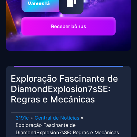
Vamos lá
Receber bônus
Exploração Fascinante de
DiamondExplosion7sSE:
Regras e Mecânicas
3191c
»
Central de Notícias
»
Exploração Fascinante de
DiamondExplosion7sSE: Regras e Mecânicas