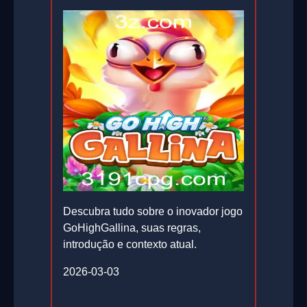
Descubra tudo sobre o inovador jogo
GoHighGallina, suas regras,
introdução e contexto atual.
2026-03-03