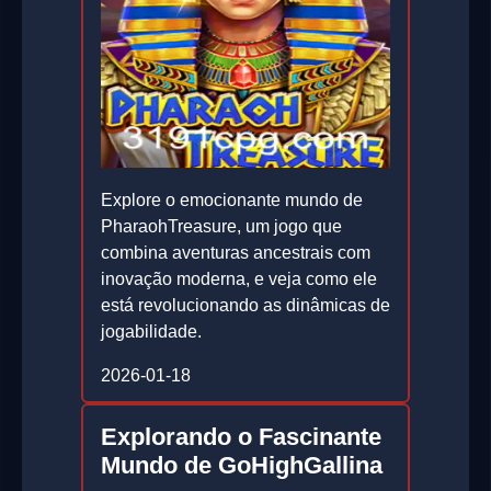
Explore o emocionante mundo de
PharaohTreasure, um jogo que
combina aventuras ancestrais com
inovação moderna, e veja como ele
está revolucionando as dinâmicas de
jogabilidade.
2026-01-18
Explorando o Fascinante
Mundo de GoHighGallina