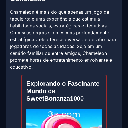
Chameleon é mais do que apenas um jogo de
tabuleiro; é uma experiência que estimula
habilidades sociais, estratégicas e dedutivas.
Com suas regras simples mas profundamente
estratégicas, ele oferece diversão e desafio para
jogadores de todas as idades. Seja em um
cenário familiar ou entre amigos, Chameleon
promete horas de entretenimento envolvente e
educativo.
Explorando o Fascinante
Mundo de
SweetBonanza1000