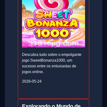
Descubra tudo sobre o empolgante
jogo SweetBonanza1000, um
sucesso entre os entusiastas de
jogos online.
2026-05-24
Explorando o Mundo de