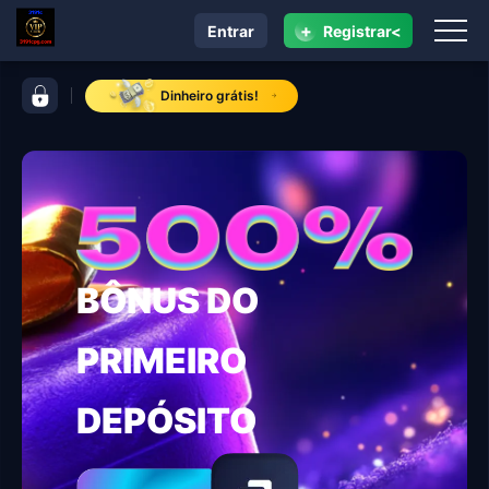
+
Entrar
Registrar<
navegação 3191c
barra de controle 3191c
Dinheiro grátis!
BÔNUS DO
PRIMEIRO
DEPÓSITO