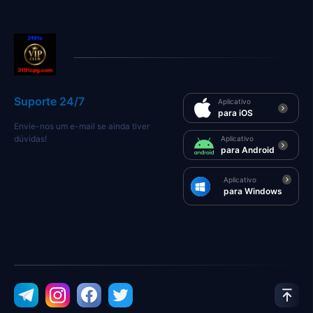
Suporte 24/7
Aplicativo
para iOS
Envie-nos um e-mail se ainda tiver
dúvidas!
Aplicativo
para Android
Aplicativo
para Windows