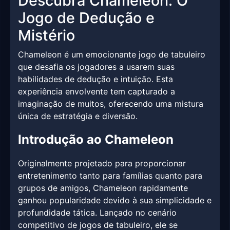
Descubra Chameleon: O
Jogo de Dedução e
Mistério
Chameleon é um emocionante jogo de tabuleiro
que desafia os jogadores a usarem suas
habilidades de dedução e intuição. Esta
experiência envolvente tem capturado a
imaginação de muitos, oferecendo uma mistura
única de estratégia e diversão.
Introdução ao Chameleon
Originalmente projetado para proporcionar
entretenimento tanto para famílias quanto para
grupos de amigos, Chameleon rapidamente
ganhou popularidade devido à sua simplicidade e
profundidade tática. Lançado no cenário
competitivo de jogos de tabuleiro, ele se