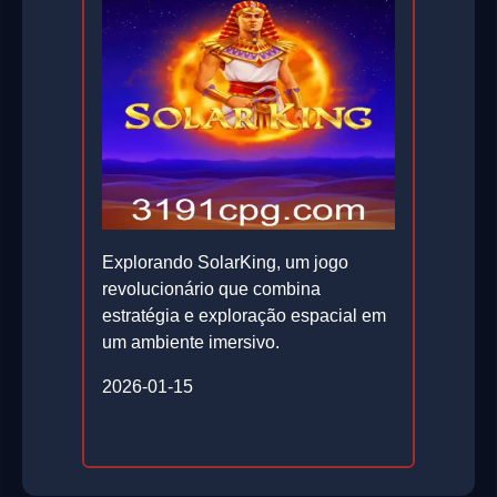
Explorando SolarKing, um jogo
revolucionário que combina
estratégia e exploração espacial em
um ambiente imersivo.
2026-01-15