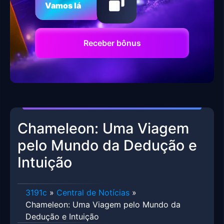
Vamos lá
Receber bônus
Chameleon: Uma Viagem
pelo Mundo da Dedução e
Intuição
3191c
»
Central de Notícias
»
Chameleon: Uma Viagem pelo Mundo da
Dedução e Intuição