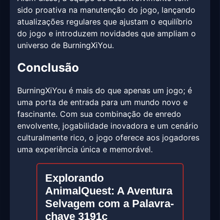
sido proativa na manutenção do jogo, lançando
atualizações regulares que ajustam o equilíbrio
do jogo e introduzem novidades que ampliam o
universo de BurningXiYou.
Conclusão
BurningXiYou é mais do que apenas um jogo; é
uma porta de entrada para um mundo novo e
fascinante. Com sua combinação de enredo
envolvente, jogabilidade inovadora e um cenário
culturalmente rico, o jogo oferece aos jogadores
uma experiência única e memorável.
Explorando
AnimalQuest: A Aventura
Selvagem com a Palavra-
chave 3191c