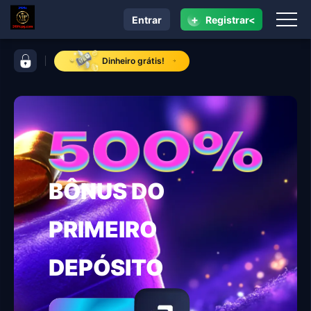
+
Entrar
Registrar<
navegação 3191c
barra de controle 3191c
Dinheiro grátis!
BÔNUS DO
PRIMEIRO
DEPÓSITO