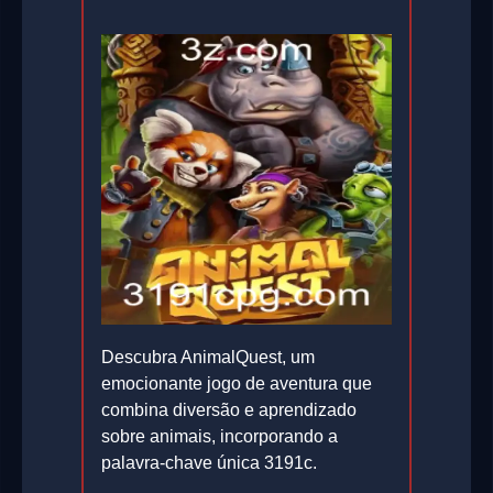
Descubra AnimalQuest, um
emocionante jogo de aventura que
combina diversão e aprendizado
sobre animais, incorporando a
palavra-chave única 3191c.