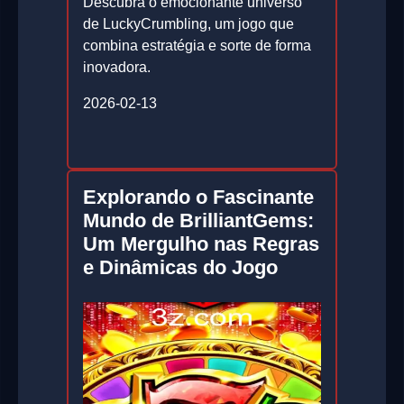
Descubra o emocionante universo
de LuckyCrumbling, um jogo que
combina estratégia e sorte de forma
inovadora.
2026-02-13
Explorando o Fascinante
Mundo de BrilliantGems:
Um Mergulho nas Regras
e Dinâmicas do Jogo