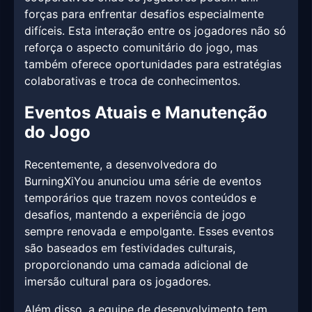
forças para enfrentar desafios especialmente
difíceis. Esta interação entre os jogadores não só
reforça o aspecto comunitário do jogo, mas
também oferece oportunidades para estratégias
colaborativas e troca de conhecimentos.
Eventos Atuais e Manutenção
do Jogo
Recentemente, a desenvolvedora do
BurningXiYou anunciou uma série de eventos
temporários que trazem novos conteúdos e
desafios, mantendo a experiência de jogo
sempre renovada e empolgante. Esses eventos
são baseados em festividades culturais,
proporcionando uma camada adicional de
imersão cultural para os jogadores.
Além disso, a equipe de desenvolvimento tem